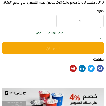
GU10 ولمبه 3 وات وورم وايت 240 ليومن ومن الاسفل زجاج مربع30931
كمية
أضف لعربة التسوق
اشتر الآن
مشاركة: