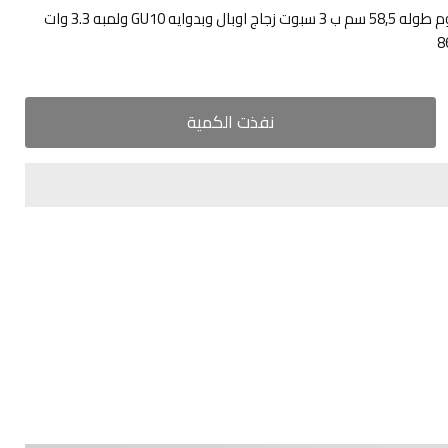
ابليك تراك ثلاثي استانليس كروم طوله 58,5 سم ب 3 سبوت زجاج اوبال وبدوايه GU10 ولمبه 3.3 وات
نفذت الكمية