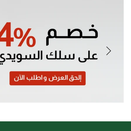
Slide
1
of
7