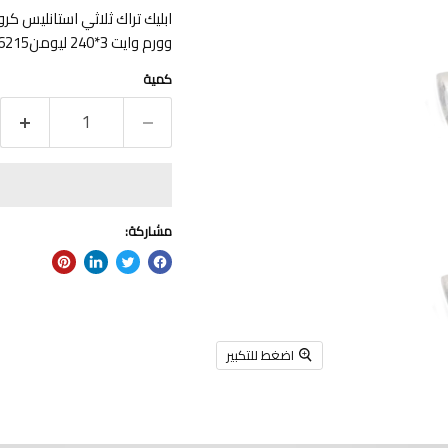
وورم وايت 3*240 ليومن86215
كمية
مشاركة:
اضغط للتكبير