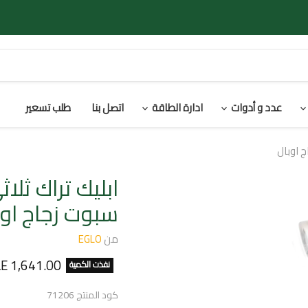
عدد و أدوات
ادارة الطاقة
اتصل بنا
طلب تسعير
سبوت زجاج اوب
من
EGLO
السعر الحالي
LE 1,641.00
نفذت الكمية
كود المنتج
71206