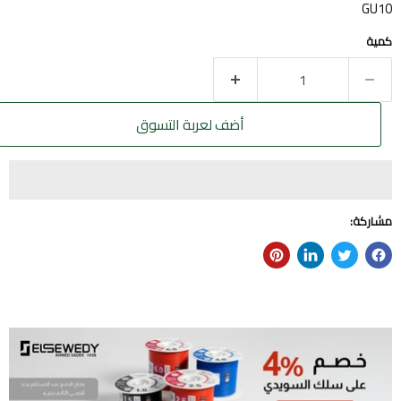
GU10
كمية
أضف لعربة التسوق
مشاركة: