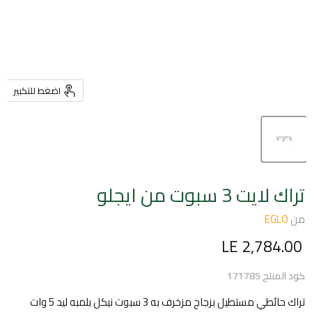
اضغط للتكبير
تراك لايت 3 سبوت من ايجلو
من
EGLO
السعر الحالي
LE 2,784.00
كود المنتج
171785
تراك حائطي مستطيل بزجاج مزخرف به 3 سبوت نيكل بلمبه ليد 5 وات