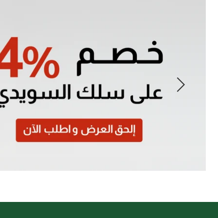
Slide
1
of
7