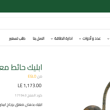
عدد و أدوات
ادارة الطاقة
اتصل بنا
طلب تسعير
ابليك حائط م
من
EGLO
السعر الحالي
LE 1,173.00
كود المنتج
171943
ابليك بدهان معتق بزجاج ابيض الب