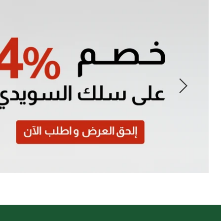
Slide
1
of
7