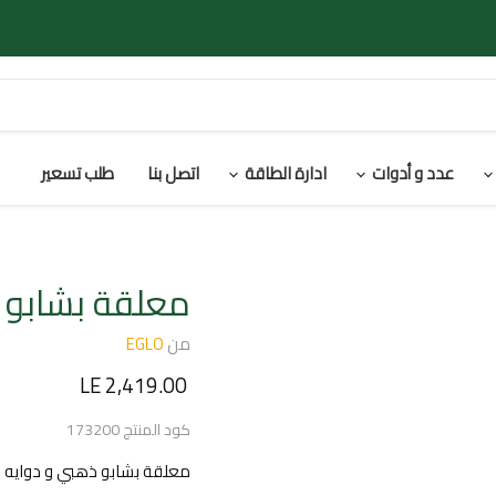
عدد و أدوات
ادارة الطاقة
اتصل بنا
طلب تسعير
معلقة بشابو 
من
EGLO
السعر الحالي
LE 2,419.00
كود المنتج
173200
معلقة بشابو ذهبي و دوايه E27 97643