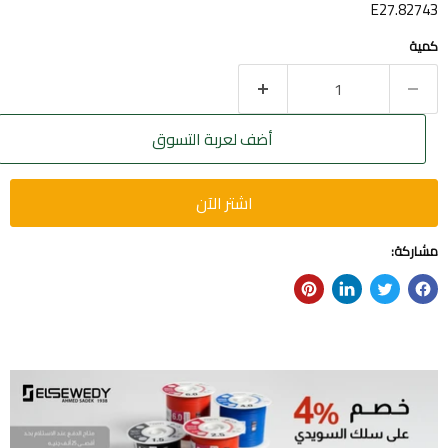
E27.82743
كمية
أضف لعربة التسوق
اشتر الآن
مشاركة: