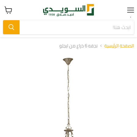
Menu
عرض
سلة
التسوق
الصفحة الرئيسية
نجفه 6 ذراع من ايجلو