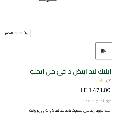
اضغط للتكبير
ابليك ليد ابيض دافئ من ايجلو
من
EGLO
السعر الحالي
LE 1,471.00
كود المنتج
173122
ابليك كروم رصاصي بسبوت باضاءه ليد 5 وات وورم وايت