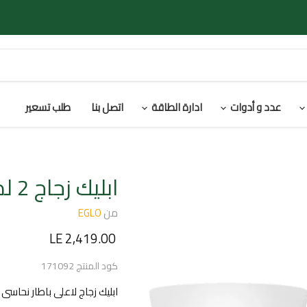
عدد و أدوات
ادارة الطاقة
اتصل بنا
طلب تسعير
ابليك زجاج 2 لمبة من ايجلو
من
EGLO
السعر الحالي
LE 2,419.00
كود المنتج
171092
ابليك زجاج لاعلى باطار نحاسى 2 لمبه 40وات عادةE14