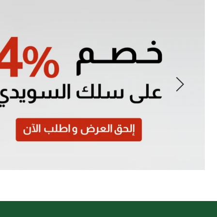
Slide
1
of
7