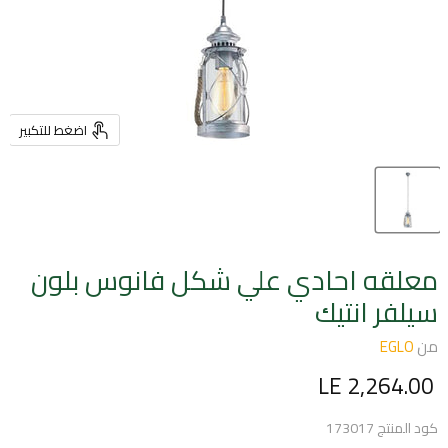
اضغط للتكبير
معلقه احادي علي شكل فانوس بلون
سيلفر انتيك
من
EGLO
السعر الحالي
LE 2,264.00
كود المنتج
173017