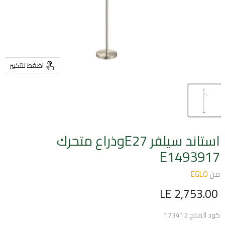
اضغط للتكبير
استاند سيلفر E27وذراع متحرك
E1493917
من
EGLO
السعر الحالي
LE 2,753.00
كود المنتج
173412