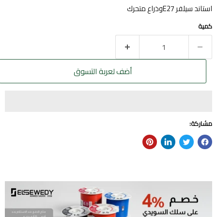
استاند سيلفر E27وذراع متحرك
كمية
أضف لعربة التسوق
مشاركة: