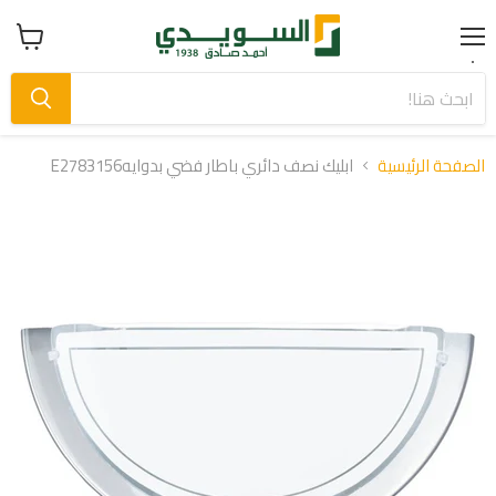
Menu
عرض
سلة
التسوق
الصفحة الرئيسية
ابليك نصف دائري باطار فضي بدوايهE2783156