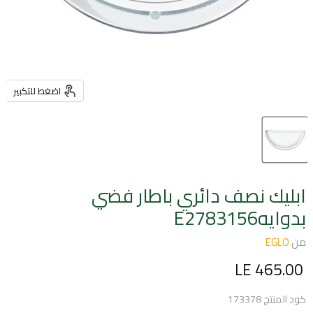
اضغط للتكبير
ابليك نصف دائري باطار فضي
بدوايهE2783156
من
EGLO
السعر الحالي
LE 465.00
كود المنتج
173378