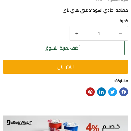
معلقه احادي اسود*ذهبي هاي باي
كمية
أضف لعربة التسوق
اشتر الآن
مشاركة: