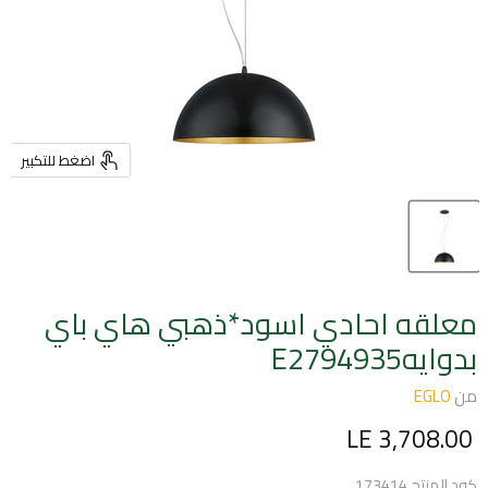
اضغط للتكبير
معلقه احادي اسود*ذهبي هاي باي
بدوايهE2794935
من
EGLO
السعر الحالي
LE 3,708.00
كود المنتج
173414