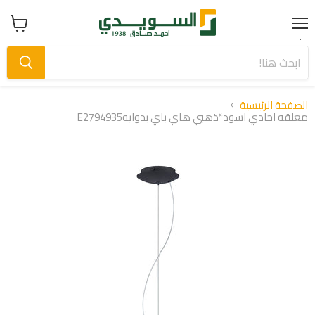
Menu
عرض
سلة
التسوق
الصفحة الرئيسية
معلقه احادي اسود*ذهبي هاي باي بدوايهE2794935