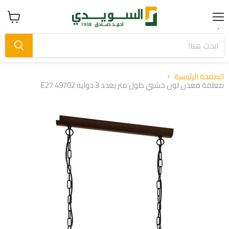
Menu
عرض
سلة
التسوق
الصفحة الرئيسية
معلقة معدن لون خشبي طول متر بعدد 3 دوايه E27 49702