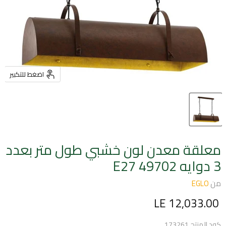
اضغط للتكبير
معلقة معدن لون خشبي طول متر بعدد
3 دوايه E27 49702
من
EGLO
السعر الحالي
LE 12,033.00
كود المنتج
173261