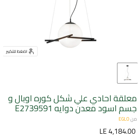
اضغط للتكبير
معلقة احادي علي شكل كوره اوبال و
جسم اسود معدن دوايه E2739591
من
EGLO
السعر الحالي
LE 4,184.00