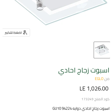
اضغط للتكبير
اسبوت زجاج احادي
من
EGLO
السعر الحالي
LE 1,026.00
كود المنتج
173249
اسبوت زجاج احادي دوايه GU10 94224