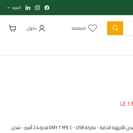
لغة
Find
Find
Find
العربية
us
us
us
on
on
on
LinkedIn
Instagram
Facebook
دخول
المفضلة
عرض
سلة
التسوق
الحالي
LE 1
العلامة التجارية EMY كابل لشحن الأجهزة الذكية - ماركة EMY TYPE C - USB قدرة 2.4 أمبير - شحن