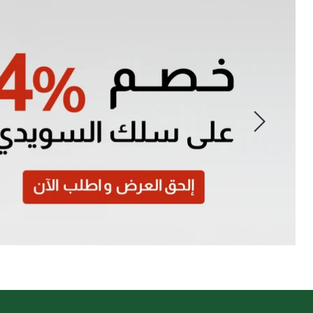
Slide
1
of
7