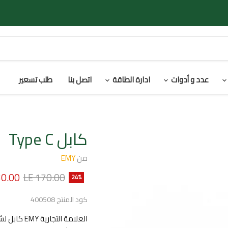
عدد و أدوات
ادارة الطاقة
اتصل بنا
طلب تسعير
كابل Type C
من
EMY
السعر الأصلي
السعر 
30.00
LE 170.00
24
%
كود المنتج
400508