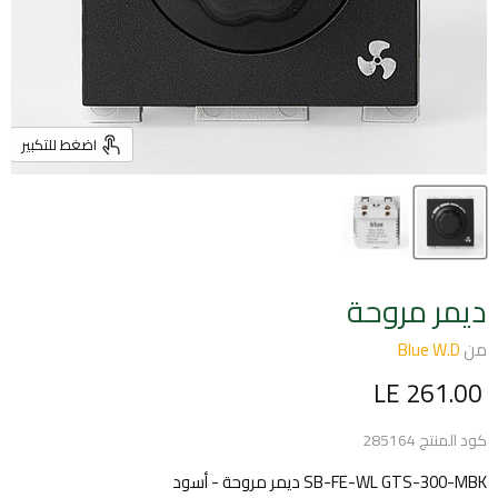
اضغط للتكبير
ديمر مروحة
من
Blue W.D
السعر الحالي
LE 261.00
كود المنتج
285164
SB-FE-WL GTS-300-MBK ديمر مروحة - أسود