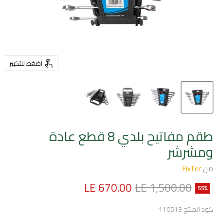
اضغط للتكبير
طقم مفاتيح بلدي 8 قطع عادة
ومشرشر
من
FixTec
السعر الأصلي
السعر الحالي
LE 670.00
LE 1,500.00
55
%
كود المنتج
110513