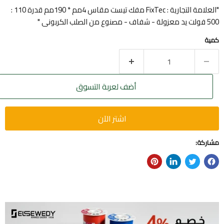
"العلامة التجارية : FixTec مفك تيست مقاس 4مم * 190مم قدرة 110 :
500 فولت يد معزولة - شفاف - مصنوع من الصلب الكربونى "
كمية
أضف لعربة التسوق
اشتر الآن
مشاركة: