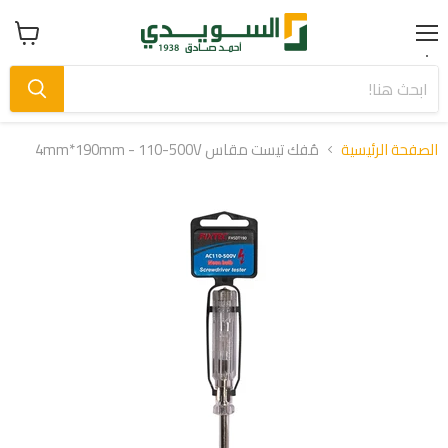
Menu
عرض
سلة
التسوق
الصفحة الرئيسية
مُفك تيست مقاس 4mm*190mm - 110-500V