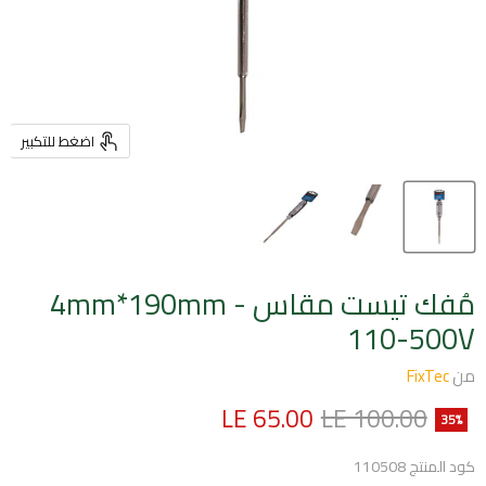
اضغط للتكبير
مُفك تيست مقاس 4mm*190mm -
110-500V
من
FixTec
السعر الأصلي
السعر الحالي
LE 65.00
LE 100.00
35
%
كود المنتج
110508