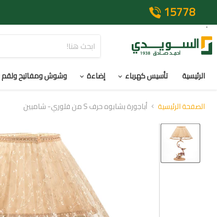
15778
الرئيسية
تأسيس كهرباء
إضاءة
وشوش ومفاتيح ولقم
الصفحة الرئيسية
أباجورة بشابوه حرف S من فلوري- شامبين