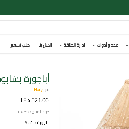
عدد و أدوات
ادارة الطاقة
اتصل بنا
طلب تسعير
أباجورة بشابوه حرف S من ف
من
Flory
السعر الحالي
LE 4,321.00
كود المنتج
130503
اباجورة حرف S