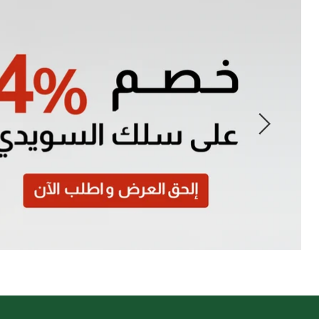
Slide
1
of
7