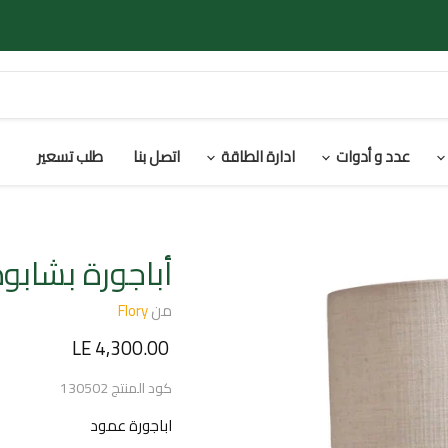
عدد و أدوات
ادارة الطاقة
اتصل بنا
طلب تسعير
أباجورة بشابو
من
Flory
السعر الحالي
LE 4,300.00
كود المنتج
130502
اباجورة عمود