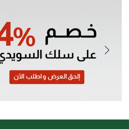
Slide
1
of
7