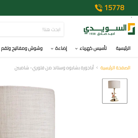
15778
الرئيسية
تأسيس كهرباء
إضاءة
وشوش ومفاتيح ولقم
الصفحة الرئيسية
أباجورة بشابوه وستاند من فلوري- شامبين