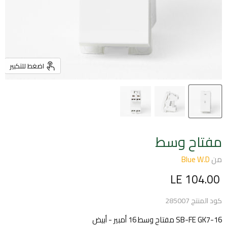
اضغط للتكبير
مفتاح وسط
من
Blue W.D
السعر الحالي
LE 104.00
كود المنتج
285007
SB-FE GK7-16 مفتاح وسط 16 أمبير - أبيض