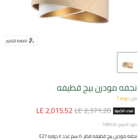
اضغط للتكبير
نجفه مودرن بيج قطيفه
من
Tango
السعر الأصلي
السعر الحالي
LE 2,015.52
LE 2,371.20
نفذت الكمية
كود المنتج
188526
نجفه مودرن بيج قطيفه قطر ٥٠ سم عدد ٤ دوايه E27