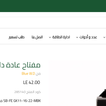
عدد و أدوات
ادارة الطاقة
اتصل بنا
طلب تسعير
مفتاح عادة دا
من
Blue W.D
السعر الحالي
LE 42.00
كود المنتج
285140
SB-FE GK11-16-22-MBK مفتاح انارة عادة 16 أمبير - أسود