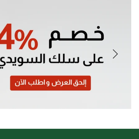
Slide
1
of
7