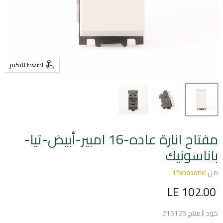
اضغط للتكبير
مفتاح انارة عاده-16 امبير-أبيض-تيا-
باناسونيك
من
Panasonic
السعر الحالي
LE 102.00
كود المنتج
215126