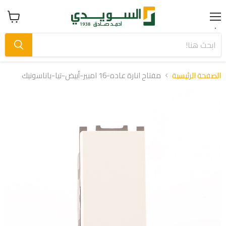
Menu
عرض
سلة
التسوق
الصفحة الرئيسية
مفتاح انارة عاده-16 امبير-أبيض-تيا-باناسونيك