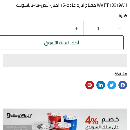
WVTT10019WH مفتاح انارة عاده-16 امبير-أبيض-تيا-باناسونيك
كمية
أضف لعربة التسوق
مشاركة: