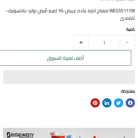
WEG55117W مفتاح انارة عاده عريض-16 امبير-أبيض-وايد-باناسونيك-
تايلاندي
كمية
أضف لعربة التسوق
مشاركة: