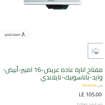
اضغط للتكبير
مفتاح انارة عاده عريض-16 امبير-أبيض-
وايد-باناسونيك-تايلاندي
من
Panasonic
السعر الحالي
LE 105.00
كود المنتج
215045