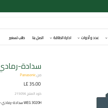
عدد و أدوات
ادارة الطاقة
اتصل بنا
طلب تسعير
سدادة-رمادي-و
من
Panasonic
السعر الحالي
LE 35.00
كود المنتج
215056
WEG 3020H سدادة-رمادي-وايد-باناسونيك-تايلاندي