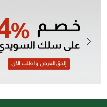
Slide
1
of
7