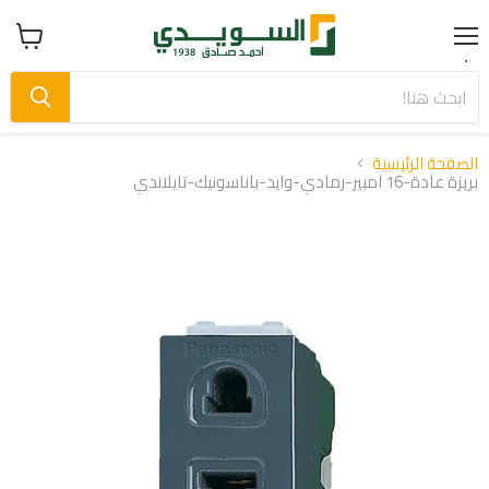
Menu
عرض
سلة
التسوق
الصفحة الرئيسية
بريزة عادة-16 امبير-رمادي-وايد-باناسونيك-تايلاندي