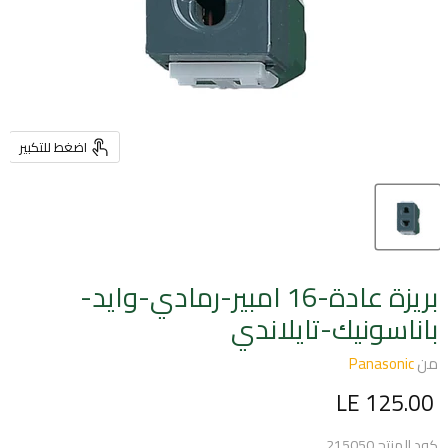
اضغط للتكبير
بريزة عادة-16 امبير-رمادي-وايد-
باناسونيك-تايلاندي
من
Panasonic
السعر الحالي
LE 125.00
كود المنتج
215050