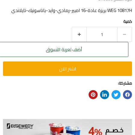
WEG 10817H بريزة عادة-16 امبير-رمادي-وايد-باناسونيك-تايلاندي
كمية
أضف لعربة التسوق
اشتر الآن
مشاركة: