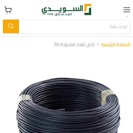
Menu
عرض
سلة
التسوق
الصفحة الرئيسية
كابل متحد المحور RG 6