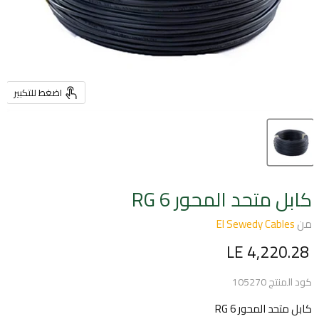
اضغط للتكبير
كابل متحد المحور RG 6
من
El Sewedy Cables
السعر الحالي
LE 4,220.28
كود المنتج
105270
كابل متحد المحور RG 6