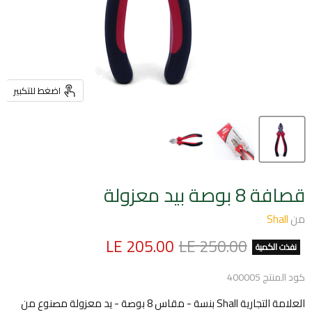
اضغط للتكبير
قصافة 8 بوصة بيد معزولة
من
Shall
السعر الأصلي
السعر الحالي
LE 205.00
LE 250.00
نفذت الكمية
كود المنتج
400005
العلامة التجارية Shall بنسة - مقاس 8 بوصة - يد معزولة مصنوع من