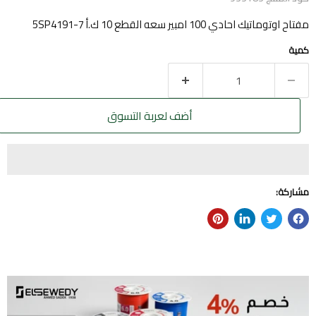
مفتاح اوتوماتيك احادي 100 امبير سعه القطع 10 ك.أ 5SP4191-7
كمية
أضف لعربة التسوق
مشاركة: