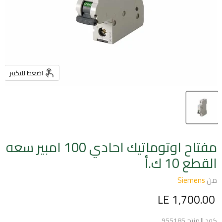
اضغط للتكبير
مفتاح اوتوماتيك احادي 100 امبير سعه
القطع 10 ك.أ
من
Siemens
السعر الحالي
LE 1,700.00
كود المنتج
955185