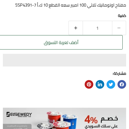
مفتاح اوتوماتيك ثلاثي 100 امبير سعه القطع 10 ك.أ 5SP4391-7
كمية
أضف لعربة التسوق
مشاركة: