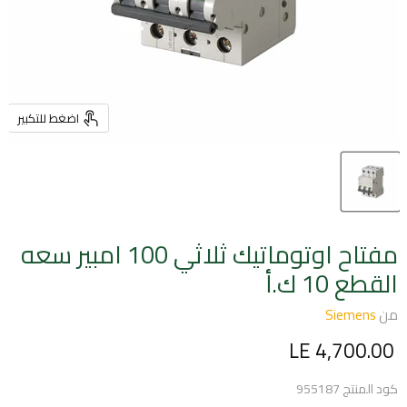
اضغط للتكبير
مفتاح اوتوماتيك ثلاثي 100 امبير سعه
القطع 10 ك.أ
من
Siemens
السعر الحالي
LE 4,700.00
كود المنتج
955187