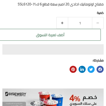
مفتاح اوتوماتيك احادى 20 امبير سعة قطع 6 ك.ا5SL6120-7
كمية
أضف لعربة التسوق
مشاركة: