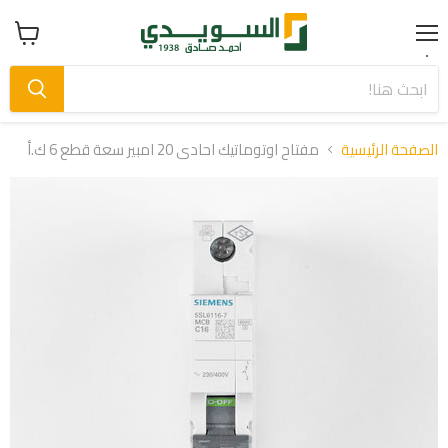
Menu
عرض
سلة
التسوق
الصفحة الرئيسية
مفتاح اوتوماتيك احادى 20 امبير سعة قطع 6 ك.أ