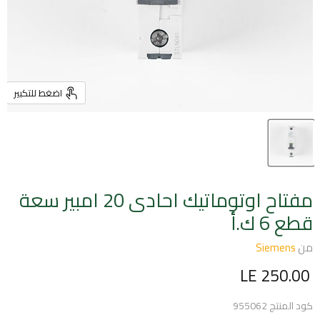
اضغط للتكبير
مفتاح اوتوماتيك احادى 20 امبير سعة
قطع 6 ك.أ
من
Siemens
السعر الحالي
LE 250.00
كود المنتج
955062