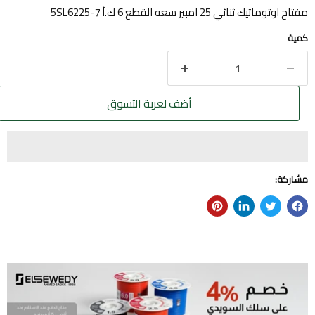
مفتاح اوتوماتيك ثنائي 25 امبير سعه القطع 6 ك.أ 5SL6225-7
كمية
أضف لعربة التسوق
مشاركة: