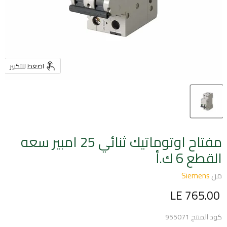
اضغط للتكبير
مفتاح اوتوماتيك ثنائي 25 امبير سعه
القطع 6 ك.أ
من
Siemens
السعر الحالي
LE 765.00
كود المنتج
955071