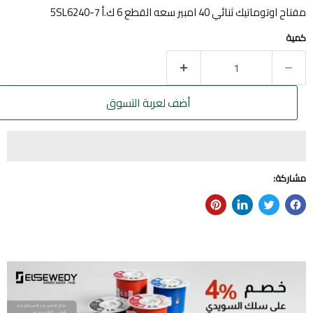
مفتاح اوتوماتيك ثنائي 40 امبير سعه القطع 6 ك.أ 5SL6240-7
كمية
أضف لعربة التسوق
مشاركة: