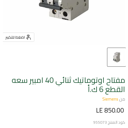
اضغط للتكبير
مفتاح اوتوماتيك ثنائي 40 امبير سعه
القطع 6 ك.أ
من
Siemens
السعر الحالي
LE 850.00
كود المنتج
955073