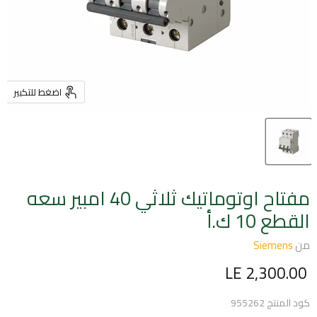
اضغط للتكبير
مفتاح اوتوماتيك ثلاثي 40 امبير سعه
القطع 10 ك.أ
من
Siemens
السعر الحالي
LE 2,300.00
كود المنتج
955262