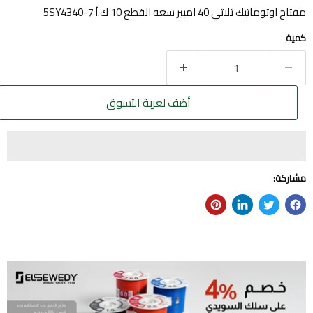
مفتاح اوتوماتيك ثلاثي 40 امبير سعه القطع 10 ك.أ 5SY4340-7
كمية
أضف لعربة التسوق
مشاركة: