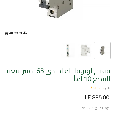
اضغط للتكبير
مفتاح اوتوماتيك احادي 63 امبير سعه
القطع 10 ك.أ
من
Siemens
السعر الحالي
LE 895.00
كود المنتج
955259