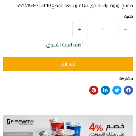
مفتاح اوتوماتيك احادي 63 امبير سعه القطع 10 ك.أ 5SY4163-7
كمية
أضف لعربة التسوق
اشتر الآن
مشاركة: