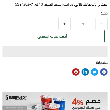
مفتاح اوتوماتيك ثلاثي 63 امبير سعه القطع 10 ك.أ 5SY4363-7
كمية
أضف لعربة التسوق
مشاركة: