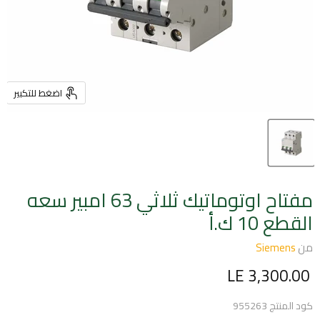
اضغط للتكبير
مفتاح اوتوماتيك ثلاثي 63 امبير سعه
القطع 10 ك.أ
من
Siemens
السعر الحالي
LE 3,300.00
كود المنتج
955263