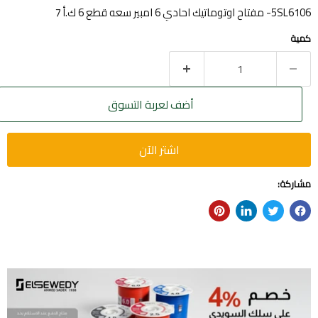
5SL6106- مفتاح اوتوماتيك احادي 6 امبير سعه قطع 6 ك.أ 7
كمية
أضف لعربة التسوق
اشتر الآن
مشاركة: