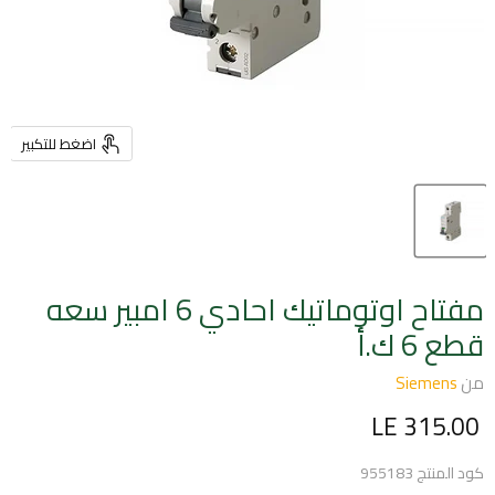
اضغط للتكبير
مفتاح اوتوماتيك احادي 6 امبير سعه
قطع 6 ك.أ
من
Siemens
السعر الحالي
LE 315.00
كود المنتج
955183