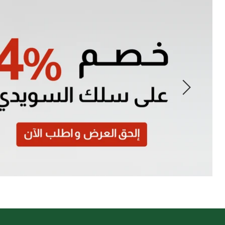
Slide
1
of
7