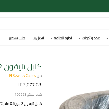
عدد و أدوات
ادارة الطاقة
اتصل بنا
طلب تسعير
كابل تليفون 2 جوز 0.6 ملم CU/PVC/PVC
من
El Sewedy Cables
السعر الحالي
LE 2,077.08
كود المنتج
105223
كابل تليفون 2 جوز 0.6 ملم CU/PVC/PVC متر100