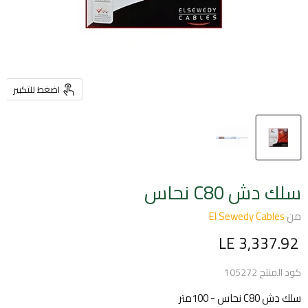
اضغط للتكبير
سلك دش C80 نحاس
من
El Sewedy Cables
السعر الحالي
LE 3,337.92
كود المنتج
105272
سلك دش C80 نحاس - 100متر