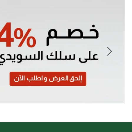
Slide
1
of
7