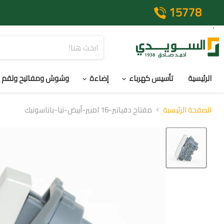
15778
الرئيسية
تأسيس كهرباء
إضاءة
وشوش ومفاتيح ولقم
الصفحة الرئيسية
مفتاح دفياتير-16 امبير-أبيض-تيا-باناسونيك