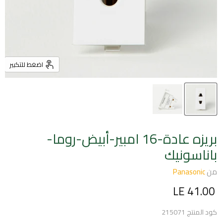
اضغط للتكبير
بريزه عادة-16 امبير-أبيض-روما-
باناسونيك
من
Panasonic
السعر الحالي
LE 41.00
كود المنتج
215071