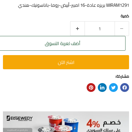
WIRAM1291 بريزه عادة-16 امبير-أبيض-روما-باناسونيك-هندي
كمية
أضف لعربة التسوق
اشتر الآن
مشاركة: