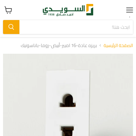
Menu
عرض
سلة
التسوق
الصفحة الرئيسية
بريزه عادة-16 امبير-أبيض-روما-باناسونيك