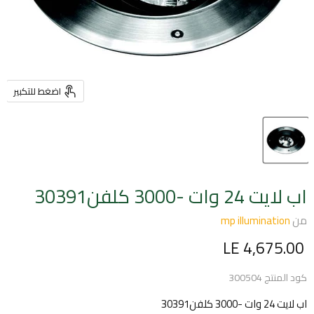
اضغط للتكبير
اب لايت 24 وات -3000 كلفن30391
من
mp illumination
السعر الحالي
LE 4,675.00
كود المنتج
300504
اب لايت 24 وات -3000 كلفن30391