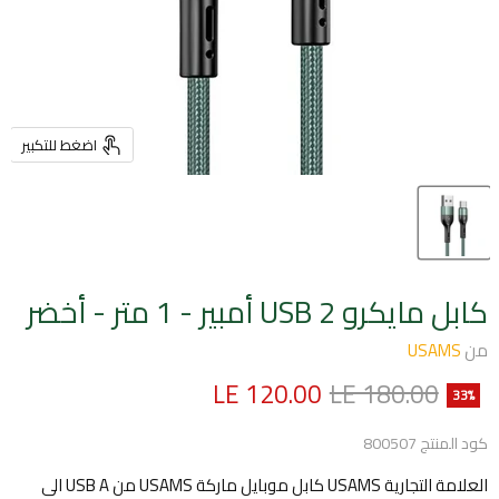
اضغط للتكبير
كابل مايكرو USB 2 أمبير - 1 متر - أخضر
من
USAMS
السعر الأصلي
السعر الحالي
LE 120.00
LE 180.00
33
%
كود المنتج
800507
العلامة التجارية USAMS كابل موبايل ماركة USAMS من USB A الى