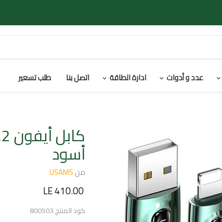
عدد و أدوات
ادارة الطاقة
اتصل بنا
طلب تسعير
أسود
من
USAMS
السعر الحالي
LE 410.00
كود المنتج
800503