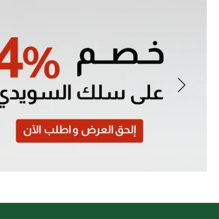
Slide
1
of
7