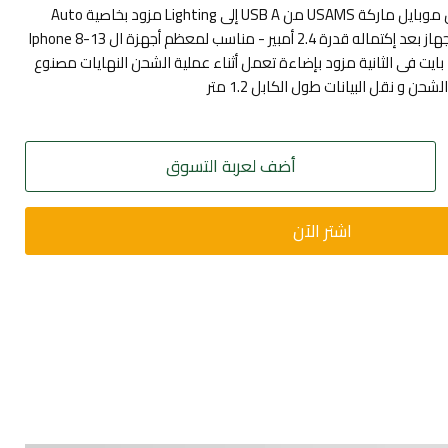
العلامة التجارية USAMS كابل موبايل ماركة USAMS من USB A إلى Lighting مزود بخاصية Auto
Power-Off - لتوقف شحن الجهاز بعد إكتماله قدرة 2.4 أمبير - مناسب لمعظم أجهزة ال Iphone 8-13
بيانات بسرعة 480 ميجا بايت فى الثانية مزود بإضاءة تعمل أثناء عملية الشحن النهايات مصنوع
 و نقل البيانات طول الكابل 1.2 متر
أضف لعربة التسوق
اشتر الآن