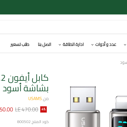
عدد و أدوات
ادارة الطاقة
اتصل بنا
طلب تسعير
بشاشة أسود
من
USAMS
السعر الأصلي
السعر ا
450.00
LE 470.00
4
%
كود المنتج
800502