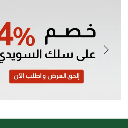
Slide
1
of
7