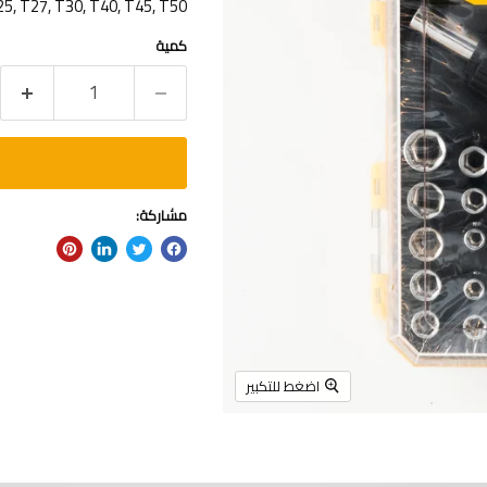
T25, T27, T30, T40, T45, T50 مصنوع من الصلب الكرب
كمية
مشاركة:
اضغط للتكبير