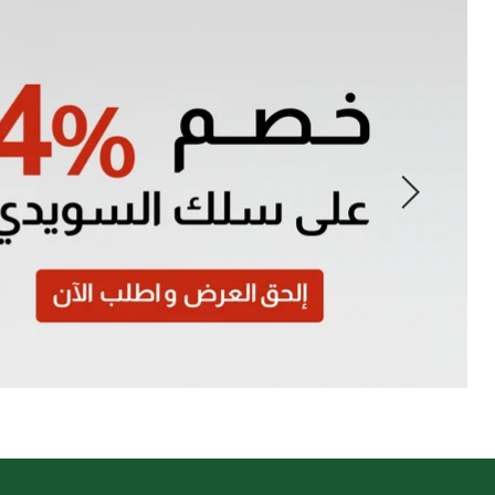
Slide
1
of
7