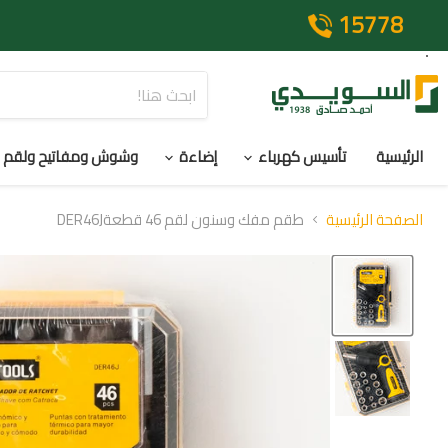
15778
الرئيسية
تأسيس كهرباء
إضاءة
وشوش ومفاتيح ولقم
الصفحة الرئيسية
طقم مفك وسنون لقم 46 قطعةDER46J