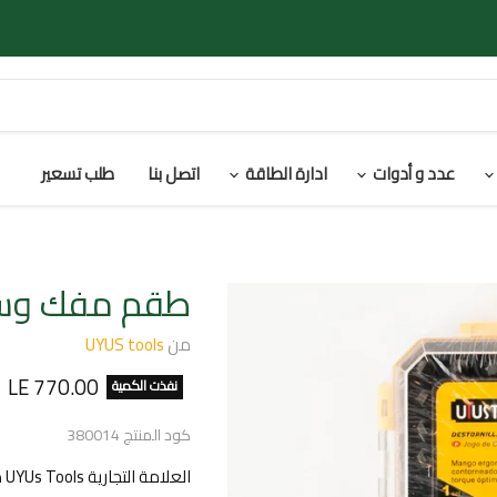
عدد و أدوات
ادارة الطاقة
اتصل بنا
طلب تسعير
طقم مفك وسنون لقم 
من
UYUS tools
السعر الحالي
LE 770.00
نفذت الكمية
كود المنتج
380014