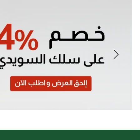
Slide
1
of
7