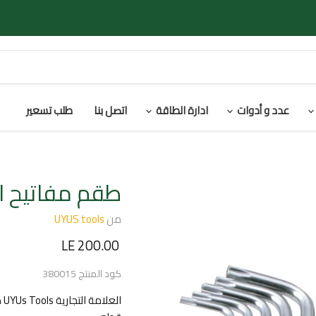
عدد و أدوات
ادارة الطاقة
اتصل بنا
طلب تسعير
طقم مفاتيح الن كي 
من
UYUS tools
السعر الحالي
LE 200.00
كود المنتج
380015