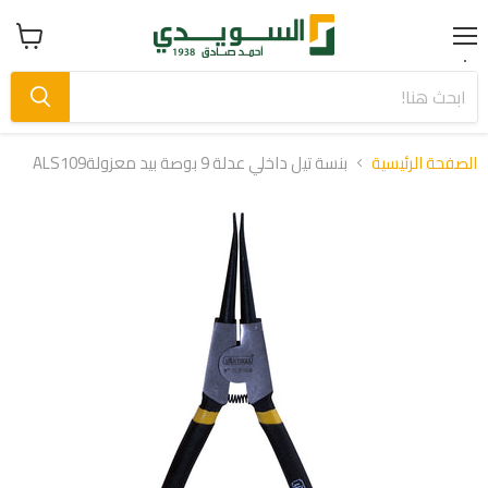
Menu
عرض
سلة
التسوق
الصفحة الرئيسية
بنسة تيل داخلي عدلة 9 بوصة بيد معزولةALS109