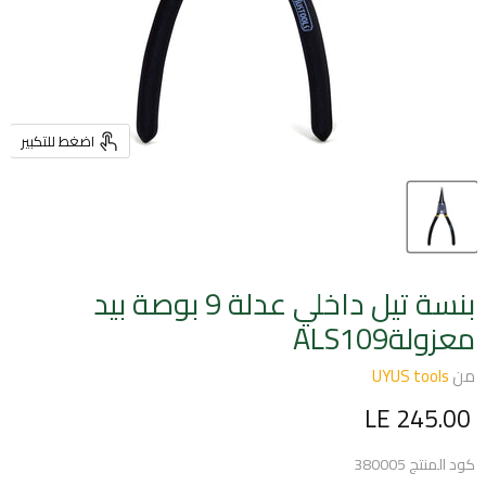
اضغط للتكبير
بنسة تيل داخلي عدلة 9 بوصة بيد
معزولةALS109
من
UYUS tools
السعر الحالي
LE 245.00
كود المنتج
380005